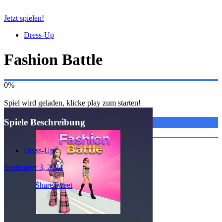
Jetzt spielen!
Dress-Up
Fashion Battle
0%
Spiel wird geladen, klicke play zum starten!
Spiele Beschreibung
Dress-Up
September 3, 2024
0
Share
Tweet
SHARES